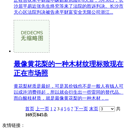
正在告状承平财险不睬赔新冠险878天后，5月30日，长
沙居平易近张先生终究等来了法院的胜诉判决。长沙市
天心区法院判决被告承平财富安全无限公司浙江...
最像黄花梨的一种木材纹理标致现在
正在市场照
黄花梨材质是最好，可是其价钱也不是一般人有钱人可
以或许消费得起，所以就会衍生出一些雷同的替代品。
而白酸枝材质，就是最像黄花梨的一种木材，...
首页
上一页
1
2
3
4
5
6
7
下一页
末页
共
169
页
845
条
友情链接：