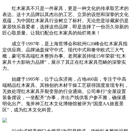
红木家具不只是一件家具，更是一种文化的传承取艺术的
表达。这十大品牌以其杰出的工艺、立异的设想和深挚的文化
底蕴，为中国红木家具行业树立了标杆。无论您是珍藏家仍是
家居快乐喜爱者，选择这些品牌，即是选择了一份历久弥新的
匠心取质量。让我们配合红木家具的灿烂将来！
成立于1997年，是上海世博会和杭州G20峰会红木家具指
定供应商。品牌涵盖保守中式、现代中式和奢华欧式三大气
概，豪宅等高端红木整拆办事。老周家居持续15年荣获“红木
家具十大影响力品牌”，展示了其正在红木家具范畴的深挚实
力。
始建于1995年，位于山东济南，占地460亩，专注于中高
端精品红木家具。其独创的木材干燥工艺获得国度发现专利，
无效处理红木家具开裂变形的行业通病。公司奉行“全屋设置
装备摆设，一坐配齐”办事，并出产线供客户参不雅，确保通
明化出产。鬼斧神工红木文化博物馆被评为“国度AA旅逛景
区”，成为红木文化科普。