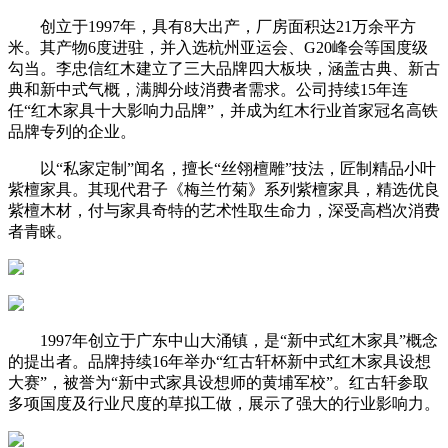
创立于1997年，具有8大出产，厂房面积达21万余平方
米。其产物6度进驻，并入选杭州亚运会、G20峰会等国度级
勾当。李忠信红木建立了三大品牌四大板块，涵盖古典、新古
典和新中式气概，满脚分歧消费者需求。公司持续15年连
任“红木家具十大影响力品牌”，并成为红木行业首家冠名高铁
品牌专列的企业。
以“私家定制”闻名，擅长“丝翎檀雕”技法，匠制精品小叶
紫檀家具。其现代君子《梅兰竹菊》系列紫檀家具，精选优良
紫檀木材，付与家具奇特的艺术性取生命力，深受高档次消费
者青睐。
1997年创立于广东中山大涌镇，是“新中式红木家具”概念
的提出者。品牌持续16年举办“红古轩杯新中式红木家具设想
大赛”，被誉为“新中式家具设想师的黄埔军校”。红古轩参取
多项国度及行业尺度的草拟工做，展示了强大的行业影响力。