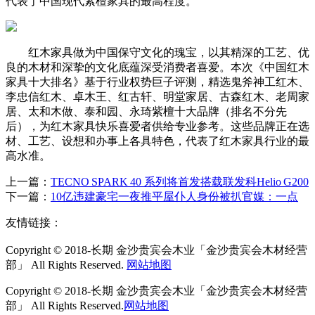
代表了中国现代紫檀家具的最高程度。
红木家具做为中国保守文化的瑰宝，以其精深的工艺、优
良的木材和深挚的文化底蕴深受消费者喜爱。本次《中国红木
家具十大排名》基于行业权势巨子评测，精选鬼斧神工红木、
李忠信红木、卓木王、红古轩、明堂家居、古森红木、老周家
居、太和木做、泰和园、永琦紫檀十大品牌（排名不分先
后），为红木家具快乐喜爱者供给专业参考。这些品牌正在选
材、工艺、设想和办事上各具特色，代表了红木家具行业的最
高水准。
上一篇：
TECNO SPARK 40 系列将首发搭载联发科Helio G200
下一篇：
10亿违建豪宅一夜推平屋仆人身份被扒官媒：一点
友情链接：
Copyright © 2018-长期 金沙贵宾会木业「金沙贵宾会木材经营
部」 All Rights Reserved.
网站地图
Copyright © 2018-长期 金沙贵宾会木业「金沙贵宾会木材经营
部」 All Rights Reserved.
网站地图