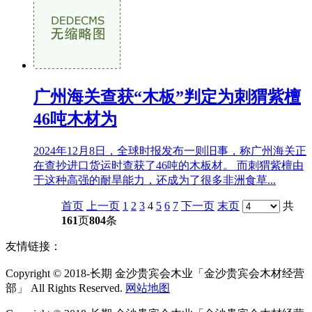
广州海关查获“木板”判定为刺猬紫檀
46吨木材为
2024年12月8日，全球时报发布一则旧事，称广州海关正
在查抄进口货运时查获了46吨的木板材。 而刺猬紫檀由
于这种高强的耐旱能力，还成为了很多非洲食草...
首页
上一页
1
2
3
4
5
6
7
下一页
末页
共
161
页
804
条
友情链接：
Copyright © 2018-长期 金沙贵宾会木业「金沙贵宾会木材经营
部」 All Rights Reserved.
网站地图