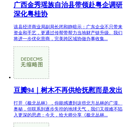
广西金秀瑶族自治县带领赴粤企调研
深化粤桂协
该县经济商业局副局长闭和静暗示：广东企业不只带来
资金和手艺，更通过传帮带帮力当地财产链升级。我们
将进一步优化营商，完美跨区域协做办事收集...
豆瓣94｜树木不再供给抚慰而是发出
打开《极北丛林》，你能感遭到这些北方丛林的广漠、
奥秘，但联系到逐步失控的地球天气，我们又很难不陷
入更深的思虑：今天，给大师分享《极北丛林...